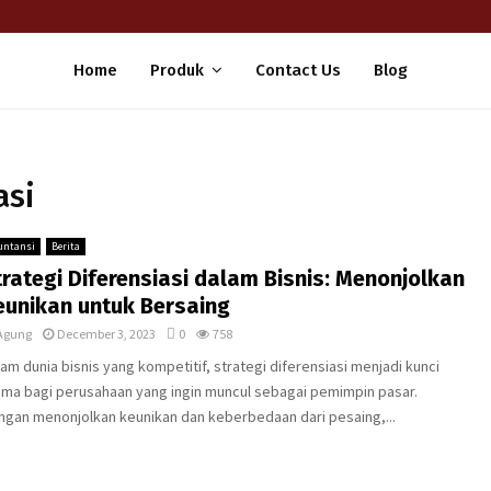
Home
Produk
Contact Us
Blog
asi
untansi
Berita
trategi Diferensiasi dalam Bisnis: Menonjolkan
eunikan untuk Bersaing
Agung
December 3, 2023
0
758
am dunia bisnis yang kompetitif, strategi diferensiasi menjadi kunci
ama bagi perusahaan yang ingin muncul sebagai pemimpin pasar.
ngan menonjolkan keunikan dan keberbedaan dari pesaing,...