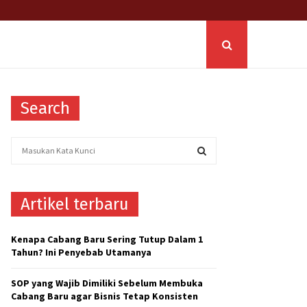
Search
S
e
a
S
r
Artikel terbaru
c
E
h
f
A
Kenapa Cabang Baru Sering Tutup Dalam 1
o
Tahun? Ini Penyebab Utamanya
r
R
:
SOP yang Wajib Dimiliki Sebelum Membuka
C
Cabang Baru agar Bisnis Tetap Konsisten