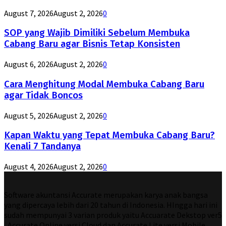
August 7, 2026
August 2, 2026
0
SOP yang Wajib Dimiliki Sebelum Membuka
Cabang Baru agar Bisnis Tetap Konsisten
August 6, 2026
August 2, 2026
0
Cara Menghitung Modal Membuka Cabang Baru
agar Tidak Boncos
August 5, 2026
August 2, 2026
0
Kapan Waktu yang Tepat Membuka Cabang Baru?
Kenali 7 Tandanya
August 4, 2026
August 2, 2026
0
Software akuntansi Accurate merupakan karya anak bangsa
yang dipercaya lebih dari 20 tahun di Indonesia. HIngga hari ini
sudah mempunyai 3 varian produk yaitu Accuarate Dekstop ver5
, Accurate Online versi Cloud dan Accurate Lite versi Mobile