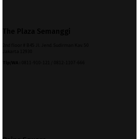
The Plaza Semanggi
2nd floor # B45 Jl. Jend. Sudirman Kav. 50
Jakarta 12930
Tlp/WA :
0811-910-121 / 0812-1107-666