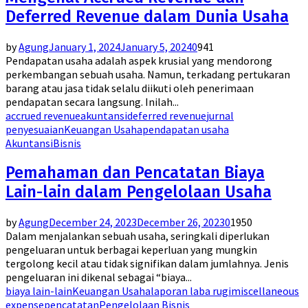
Deferred Revenue dalam Dunia Usaha
by
Agung
January 1, 2024
January 5, 2024
0
941
Pendapatan usaha adalah aspek krusial yang mendorong
perkembangan sebuah usaha. Namun, terkadang pertukaran
barang atau jasa tidak selalu diikuti oleh penerimaan
pendapatan secara langsung. Inilah...
accrued revenue
akuntansi
deferred revenue
jurnal
penyesuaian
Keuangan Usaha
pendapatan usaha
Akuntansi
Bisnis
Pemahaman dan Pencatatan Biaya
Lain-lain dalam Pengelolaan Usaha
by
Agung
December 24, 2023
December 26, 2023
0
1950
Dalam menjalankan sebuah usaha, seringkali diperlukan
pengeluaran untuk berbagai keperluan yang mungkin
tergolong kecil atau tidak signifikan dalam jumlahnya. Jenis
pengeluaran ini dikenal sebagai “biaya...
biaya lain-lain
Keuangan Usaha
laporan laba rugi
miscellaneous
expense
pencatatan
Pengelolaan Bisnis