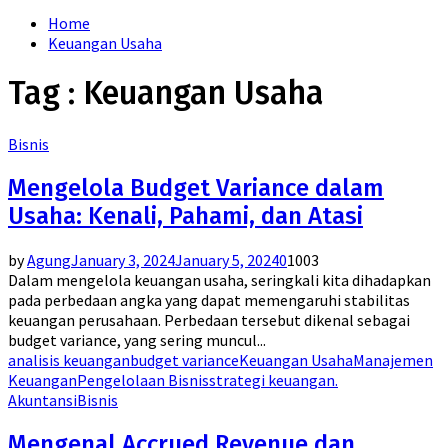
for:
Home
Keuangan Usaha
Tag : Keuangan Usaha
Bisnis
Mengelola Budget Variance dalam
Usaha: Kenali, Pahami, dan Atasi
by
Agung
January 3, 2024
January 5, 2024
0
1003
Dalam mengelola keuangan usaha, seringkali kita dihadapkan
pada perbedaan angka yang dapat memengaruhi stabilitas
keuangan perusahaan. Perbedaan tersebut dikenal sebagai
budget variance, yang sering muncul...
analisis keuangan
budget variance
Keuangan Usaha
Manajemen
Keuangan
Pengelolaan Bisnis
strategi keuangan.
Akuntansi
Bisnis
Mengenal Accrued Revenue dan