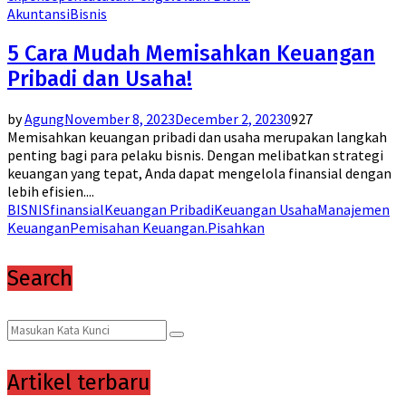
Akuntansi
Bisnis
5 Cara Mudah Memisahkan Keuangan
Pribadi dan Usaha!
by
Agung
November 8, 2023
December 2, 2023
0
927
Memisahkan keuangan pribadi dan usaha merupakan langkah
penting bagi para pelaku bisnis. Dengan melibatkan strategi
keuangan yang tepat, Anda dapat mengelola finansial dengan
lebih efisien....
BISNIS
finansial
Keuangan Pribadi
Keuangan Usaha
Manajemen
Keuangan
Pemisahan Keuangan.
Pisahkan
Search
Search
Search
for:
Artikel terbaru