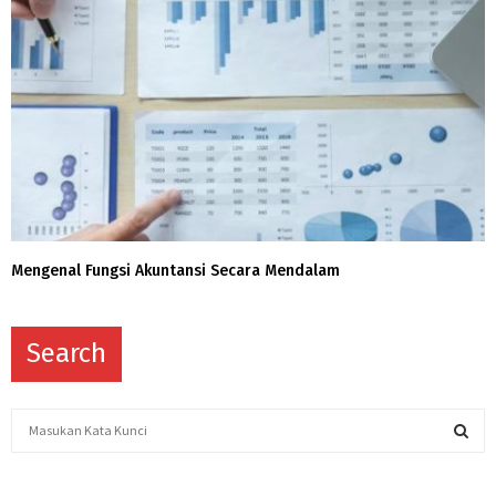
Mengenal Fungsi Akuntansi Secara Mendalam
Search
S
e
a
S
r