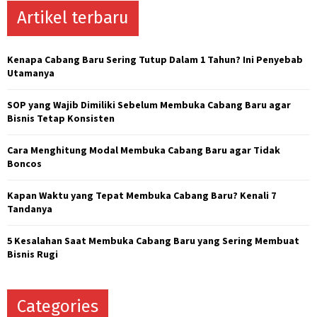
c
Artikel terbaru
E
h
f
A
o
Kenapa Cabang Baru Sering Tutup Dalam 1 Tahun? Ini Penyebab
r
R
Utamanya
:
C
SOP yang Wajib Dimiliki Sebelum Membuka Cabang Baru agar
Bisnis Tetap Konsisten
H
Cara Menghitung Modal Membuka Cabang Baru agar Tidak
Boncos
Kapan Waktu yang Tepat Membuka Cabang Baru? Kenali 7
Tandanya
5 Kesalahan Saat Membuka Cabang Baru yang Sering Membuat
Bisnis Rugi
Categories