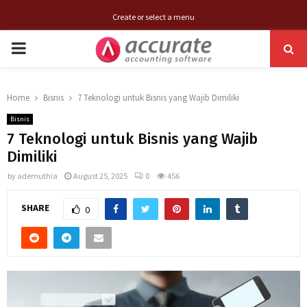
Create or select a menu
PRIMARY
MENU
Home
Bisnis
7 Teknologi untuk Bisnis yang Wajib Dimiliki
Bisnis
7 Teknologi untuk Bisnis yang Wajib
Dimiliki
by
ademuthia
August 25, 2025
0
456
SHARE
0