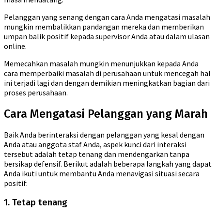
Pelanggan yang senang dengan cara Anda mengatasi masalah
mungkin membalikkan pandangan mereka dan memberikan
umpan balik positif kepada supervisor Anda atau dalam ulasan
online.
Memecahkan masalah mungkin menunjukkan kepada Anda
cara memperbaiki masalah di perusahaan untuk mencegah hal
ini terjadi lagi dan dengan demikian meningkatkan bagian dari
proses perusahaan.
Cara Mengatasi Pelanggan yang Marah
Baik Anda berinteraksi dengan pelanggan yang kesal dengan
Anda atau anggota staf Anda, aspek kunci dari interaksi
tersebut adalah tetap tenang dan mendengarkan tanpa
bersikap defensif. Berikut adalah beberapa langkah yang dapat
Anda ikuti untuk membantu Anda menavigasi situasi secara
positif:
1. Tetap tenang