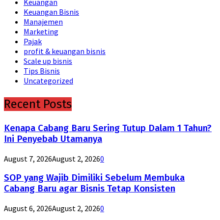
Keuangan
Keuangan Bisnis
Manajemen
Marketing
Pajak
profit & keuangan bisnis
Scale up bisnis
Tips Bisnis
Uncategorized
Recent Posts
Kenapa Cabang Baru Sering Tutup Dalam 1 Tahun?
Ini Penyebab Utamanya
August 7, 2026
August 2, 2026
0
SOP yang Wajib Dimiliki Sebelum Membuka
Cabang Baru agar Bisnis Tetap Konsisten
August 6, 2026
August 2, 2026
0