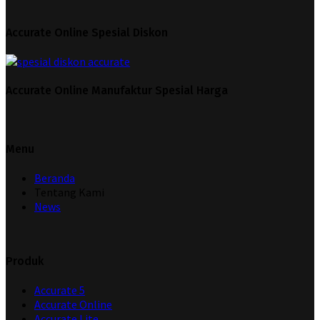
Accurate Online Spesial Diskon
Accurate Online Manufaktur Spesial Harga
Menu
Beranda
Tentang Kami
News
Produk
Accurate 5
Accurate Online
Accurate Lite