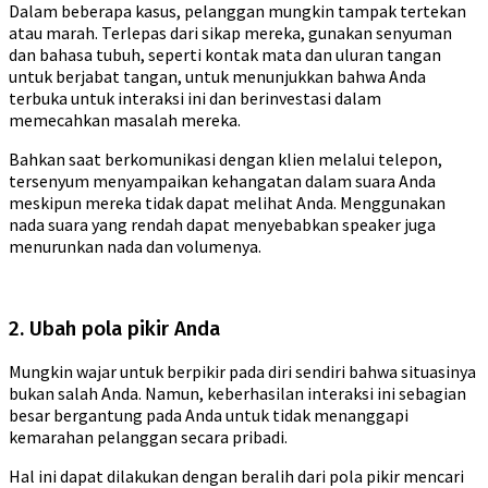
Dalam beberapa kasus, pelanggan mungkin tampak tertekan
atau marah. Terlepas dari sikap mereka, gunakan senyuman
dan bahasa tubuh, seperti kontak mata dan uluran tangan
untuk berjabat tangan, untuk menunjukkan bahwa Anda
terbuka untuk interaksi ini dan berinvestasi dalam
memecahkan masalah mereka.
Bahkan saat berkomunikasi dengan klien melalui telepon,
tersenyum menyampaikan kehangatan dalam suara Anda
meskipun mereka tidak dapat melihat Anda. Menggunakan
nada suara yang rendah dapat menyebabkan speaker juga
menurunkan nada dan volumenya.
2. Ubah pola pikir Anda
Mungkin wajar untuk berpikir pada diri sendiri bahwa situasinya
bukan salah Anda. Namun, keberhasilan interaksi ini sebagian
besar bergantung pada Anda untuk tidak menanggapi
kemarahan pelanggan secara pribadi.
Hal ini dapat dilakukan dengan beralih dari pola pikir mencari