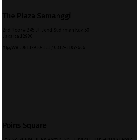
The Plaza Semanggi
2nd floor # B45 Jl. Jend. Sudirman Kav. 50
Jakarta 12930
Tlp/WA :
0811-910-121 / 0812-1107-666
Poins Square
Lt 2 No. 40B&C Jl. RA Kartini No.1 Lingkar Luar Selatan Lebak