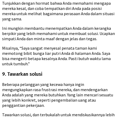
Tunjukkan dengan hormat bahwa Anda memahami mengapa
mereka kesal, dan coba tempatkan diri Anda pada posisi
mereka untuk melihat bagaimana perasaan Anda dalam situasi
yang sama.
Ini mungkin membantu menempatkan Anda dalam kerangka
berpikir yang lebih memahami untuk membuat solusi. Ucapkan
simpati Anda dan minta maaf dengan jelas dan tegas.
Misalnya, “Saya sangat menyesal penata taman kami
memotong bibit bunga liar putri Anda di halaman Anda. Saya
bisa mengerti betapa kesalnya Anda. Pasti butuh waktu lama
untuk tumbuh.”
9. Tawarkan solusi
Beberapa pelanggan yang kecewa hanya ingin
mengungkapkan rasa frustrasi mereka, dan mendengarkan
Anda adalah yang mereka butuhkan. Yang lain mencari sesuatu
yang lebih konkret, seperti pengembalian uang atau
penggantian pekerjaan.
Tawarkan solusi, dan terbukalah untuk mendiskusikannya lebih