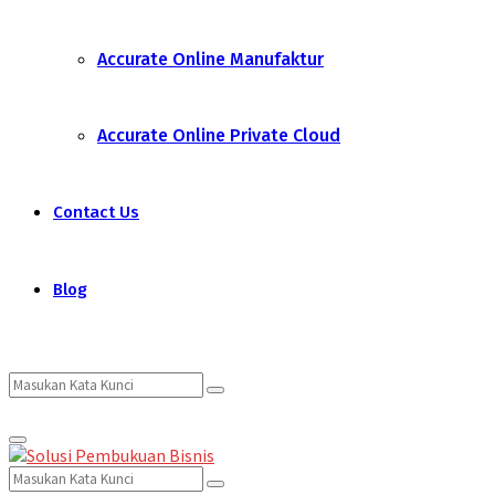
Accurate Online Manufaktur
Accurate Online Private Cloud
Contact Us
Blog
Search
Search
Primary
for:
Menu
Search
Search