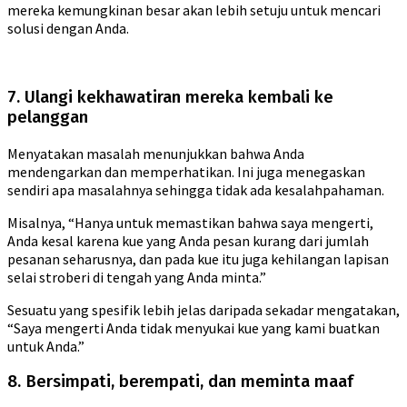
mereka kemungkinan besar akan lebih setuju untuk mencari
solusi dengan Anda.
7. Ulangi kekhawatiran mereka kembali ke
pelanggan
Menyatakan masalah menunjukkan bahwa Anda
mendengarkan dan memperhatikan. Ini juga menegaskan
sendiri apa masalahnya sehingga tidak ada kesalahpahaman.
Misalnya, “Hanya untuk memastikan bahwa saya mengerti,
Anda kesal karena kue yang Anda pesan kurang dari jumlah
pesanan seharusnya, dan pada kue itu juga kehilangan lapisan
selai stroberi di tengah yang Anda minta.”
Sesuatu yang spesifik lebih jelas daripada sekadar mengatakan,
“Saya mengerti Anda tidak menyukai kue yang kami buatkan
untuk Anda.”
8. Bersimpati, berempati, dan meminta maaf