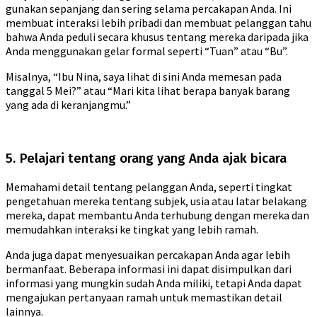
gunakan sepanjang dan sering selama percakapan Anda. Ini
membuat interaksi lebih pribadi dan membuat pelanggan tahu
bahwa Anda peduli secara khusus tentang mereka daripada jika
Anda menggunakan gelar formal seperti “Tuan” atau “Bu”.
Misalnya, “Ibu Nina, saya lihat di sini Anda memesan pada
tanggal 5 Mei?” atau “Mari kita lihat berapa banyak barang
yang ada di keranjangmu.”
5. Pelajari tentang orang yang Anda ajak bicara
Memahami detail tentang pelanggan Anda, seperti tingkat
pengetahuan mereka tentang subjek, usia atau latar belakang
mereka, dapat membantu Anda terhubung dengan mereka dan
memudahkan interaksi ke tingkat yang lebih ramah.
Anda juga dapat menyesuaikan percakapan Anda agar lebih
bermanfaat. Beberapa informasi ini dapat disimpulkan dari
informasi yang mungkin sudah Anda miliki, tetapi Anda dapat
mengajukan pertanyaan ramah untuk memastikan detail
lainnya.