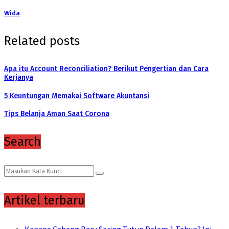
Wida
Related posts
Apa itu Account Reconciliation? Berikut Pengertian dan Cara
Kerjanya
5 Keuntungan Memakai Software Akuntansi
Tips Belanja Aman Saat Corona
Search
Search
Search
for:
Artikel terbaru