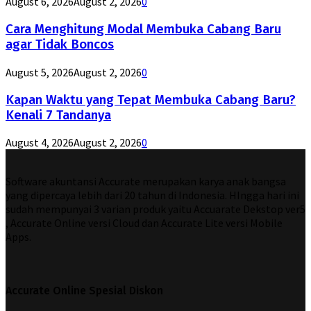
August 6, 2026
August 2, 2026
0
Cara Menghitung Modal Membuka Cabang Baru
agar Tidak Boncos
August 5, 2026
August 2, 2026
0
Kapan Waktu yang Tepat Membuka Cabang Baru?
Kenali 7 Tandanya
August 4, 2026
August 2, 2026
0
Software akuntansi Accurate merupakan karya anak bangsa
yang dipercaya lebih dari 20 tahun di Indonesia. HIngga hari ini
sudah mempunyai 3 varian produk yaitu Accuarate Dekstop ver5
, Accurate Online versi Cloud dan Accurate Lite versi Mobile
Apps.
Accurate Online Spesial Diskon