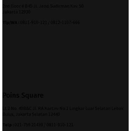
2nd floor # B45 Jl. Jend. Sudirman Kav. 50
Jakarta 12930
Tlp/WA :
0811-910-121 / 0812-1107-666
Poins Square
Lt 2 No. 40B&C Jl. RA Kartini No.1 Lingkar Luar Selatan Lebak
Bulus, Jakarta Selatan 12440
Telp :
021-759 21439 / 0811-910-121