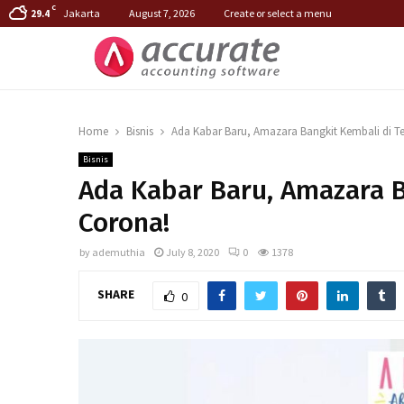
C
Jakarta
August 7, 2026
Create or select a menu
29.4
Home
Bisnis
Ada Kabar Baru, Amazara Bangkit Kembali di T
Bisnis
Ada Kabar Baru, Amazara B
Corona!
by
ademuthia
July 8, 2020
0
1378
SHARE
0