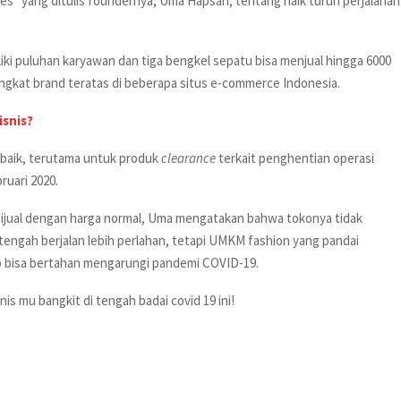
es” yang ditulis foundernya, Uma Hapsari, tentang naik turun perjalanan
ki puluhan karyawan dan tiga bengkel sepatu bisa menjual hingga 6000
gkat brand teratas di beberapa situs e-commerce Indonesia.
isnis?
 baik, terutama untuk produk
clearance
terkait penghentian operasi
uari 2020.
dijual dengan harga normal, Uma mengatakan bahwa tokonya tidak
engah berjalan lebih perlahan, tetapi UMKM fashion yang pandai
ap bisa bertahan mengarungi pandemi COVID-19.
is mu bangkit di tengah badai covid 19 ini!