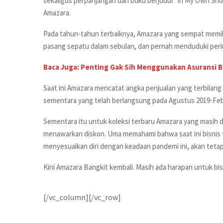
sekaligus perpanjangan dari buku berjudul “In My Own Sho
Amazara.
Pada tahun-tahun terbaiknya, Amazara yang sempat memili
pasang sepatu dalam sebulan, dan pernah menduduki perin
Baca Juga: Penting Gak Sih Menggunakan Asuransi B
Saat ini Amazara mencatat angka penjualan yang terbilang
sementara yang telah berlangsung pada Agustus 2019-Febr
Sementara itu untuk koleksi terbaru Amazara yang masih 
menawarkan diskon. Uma memahami bahwa saat ini bisnis t
menyesuaikan diri dengan keadaan pandemi ini, akan tet
Kini Amazara Bangkit kembali. Masih ada harapan untuk bisn
[/vc_column][/vc_row]