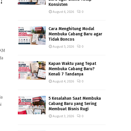
!
Konsisten
August 6, 2026
0
Cara Menghitung Modal
Membuka Cabang Baru agar
Tidak Boncos
August 5, 2026
0
MKM
da
Kapan Waktu yang Tepat
Membuka Cabang Baru?
Kenali 7 Tandanya
August 4, 2026
0
ia
5 Kesalahan Saat Membuka
Cabang Baru yang Sering
i
Membuat Bisnis Rugi
August 3, 2026
0