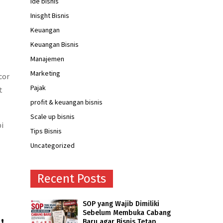
ide bisnis
Inisght Bisnis
Keuangan
Keuangan Bisnis
Manajemen
Marketing
cor
Pajak
t
profit & keuangan bisnis
Scale up bisnis
i
Tips Bisnis
Uncategorized
Recent Posts
SOP yang Wajib Dimiliki
Sebelum Membuka Cabang
Baru agar Bisnis Tetap