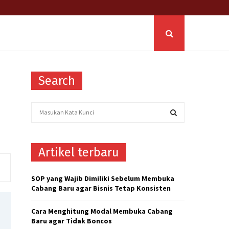
Search
S
e
a
S
r
Artikel terbaru
c
E
h
f
A
SOP yang Wajib Dimiliki Sebelum Membuka
o
Cabang Baru agar Bisnis Tetap Konsisten
r
R
:
Cara Menghitung Modal Membuka Cabang
C
Baru agar Tidak Boncos