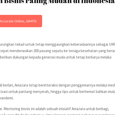
 Bisnis Paling Mudah di Indonesia
Accurate Online, GRATIS
urungkan tekad untuk tetap menggaungkan keberadaannya sebagai U
k cepat mendonasikan 200 pasang sepatu ke tenaga kesehatan yang bera
berikan dukungan kepada generasi muda untuk tetap berkarya melalui
li berlari, Amazara tetap berinteraksi dengan penggemarnya melalui med
tivasi untuk pantang menyerah, hingga tips untuk berhemat bahkan mula
pandemi.
. Mentoring bisnis ini adalah sebuah inisiatif Amazara untuk berbagi,