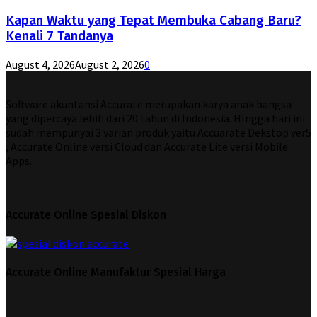
Kapan Waktu yang Tepat Membuka Cabang Baru?
Kenali 7 Tandanya
August 4, 2026
August 2, 2026
0
Software akuntansi Accurate merupakan karya anak bangsa
yang dipercaya lebih dari 20 tahun di Indonesia. HIngga hari ini
sudah mempunyai 3 varian produk yaitu Accuarate Dekstop ver5
, Accurate Online versi Cloud dan Accurate Lite versi Mobile
Apps.
Accurate Online Spesial Diskon
Accurate Online Manufaktur Spesial Harga