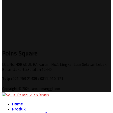
Poins Square
Lt 2 No. 40B&C Jl. RA Kartini No.1 Lingkar Luar Selatan Lebak
Bulus, Jakarta Selatan 12440
Telp :
021-759 21439 / 0811-910-121
Copyright © 2024 - abcsemanggi.com
Home
Produk