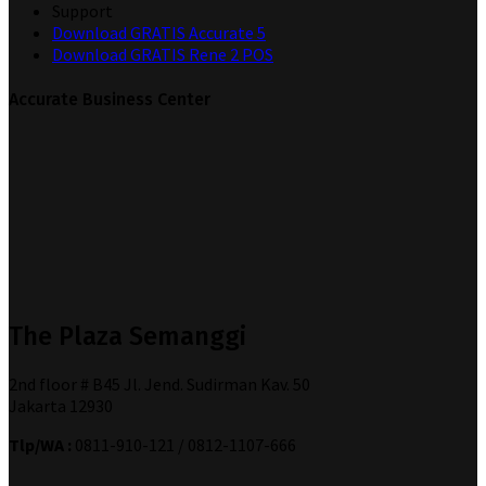
Support
Download GRATIS Accurate 5
Download GRATIS Rene 2 POS
Accurate Business Center
The Plaza Semanggi
2nd floor # B45 Jl. Jend. Sudirman Kav. 50
Jakarta 12930
Tlp/WA :
0811-910-121 / 0812-1107-666