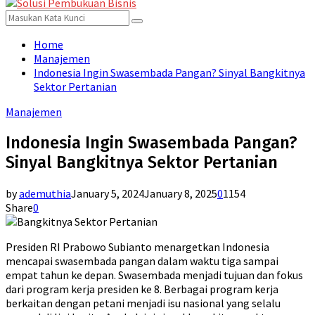
for:
Menu
Search
Search
for:
Home
Manajemen
Indonesia Ingin Swasembada Pangan? Sinyal Bangkitnya
Sektor Pertanian
Manajemen
Indonesia Ingin Swasembada Pangan?
Sinyal Bangkitnya Sektor Pertanian
by
ademuthia
January 5, 2024
January 8, 2025
0
1154
Share
0
Presiden RI Prabowo Subianto menargetkan Indonesia
mencapai swasembada pangan dalam waktu tiga sampai
empat tahun ke depan. Swasembada menjadi tujuan dan fokus
dari program kerja presiden ke 8. Berbagai program kerja
berkaitan dengan petani menjadi isu nasional yang selalu