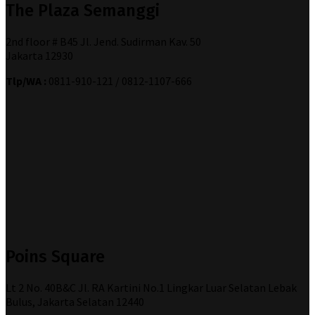
The Plaza Semanggi
2nd floor # B45 Jl. Jend. Sudirman Kav. 50
Jakarta 12930
Tlp/WA :
0811-910-121 / 0812-1107-666
Poins Square
Lt 2 No. 40B&C Jl. RA Kartini No.1 Lingkar Luar Selatan Lebak
Bulus, Jakarta Selatan 12440