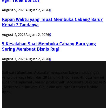
agar Tidak Boncos
August 5, 2026
August 2, 2026
0
Kapan Waktu yang Tepat Membuka Cabang Baru?
Kenali 7 Tandanya
August 4, 2026
August 2, 2026
0
5 Kesalahan Saat Membuka Cabang Baru yang
Sering Membuat Bisnis Rugi
August 3, 2026
August 2, 2026
0
Software akuntansi Accurate merupakan karya anak bangsa
yang dipercaya lebih dari 20 tahun di Indonesia. HIngga hari ini
sudah mempunyai 3 varian produk yaitu Accuarate Dekstop ver5
, Accurate Online versi Cloud dan Accurate Lite versi Mobile
Apps.