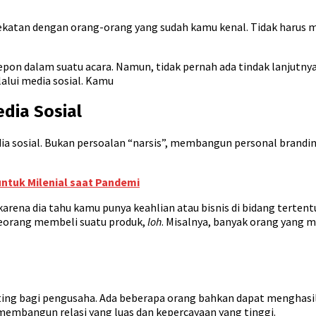
dekatan dengan orang-orang yang sudah kamu kenal. Tidak harus m
epon dalam suatu acara. Namun, tidak pernah ada tindak lanjutnya
lalui media sosial. Kamu
edia Sosial
ia sosial. Bukan persoalan “narsis”, membangun personal brandi
untuk Milenial saat Pandemi
ena dia tahu kamu punya keahlian atau bisnis di bidang tertentu.
eorang membeli suatu produk,
loh
. Misalnya, banyak orang yang 
ng bagi pengusaha. Ada beberapa orang bahkan dapat menghasi
membangun relasi yang luas dan kepercayaan yang tinggi.