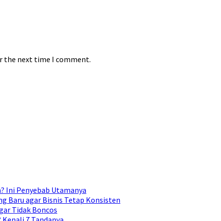
or the next time I comment.
n? Ini Penyebab Utamanya
g Baru agar Bisnis Tetap Konsisten
gar Tidak Boncos
Kenali 7 Tandanya