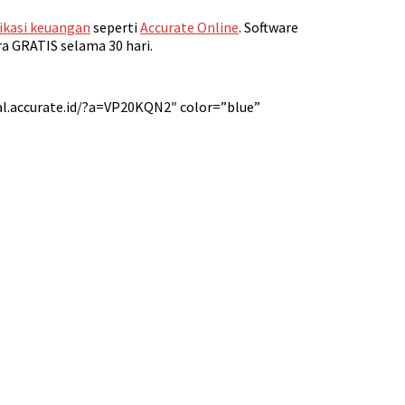
ikasi keuangan
seperti
Accurate Online
. Software
ra GRATIS selama 30 hari.
l.accurate.id/?a=VP20KQN2″ color=”blue”