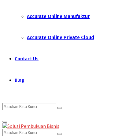
Accurate Online Manufaktur
Accurate Online Private Cloud
Contact Us
Blog
Search
Search
Primary
for:
Menu
Search
Search