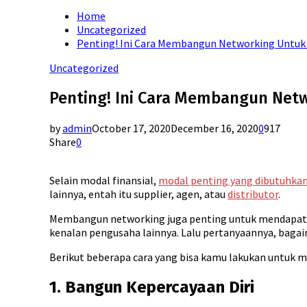
for:
Home
Uncategorized
Penting! Ini Cara Membangun Networking Untuk 
Uncategorized
Penting! Ini Cara Membangun Netw
by
admin
October 17, 2020
December 16, 2020
0
917
Share
0
Selain modal finansial,
modal penting yang dibutuhka
lainnya, entah itu supplier, agen, atau
distributor
.
Membangun networking juga penting untuk mendapatkan 
kenalan pengusaha lainnya. Lalu pertanyaannya, bag
Berikut beberapa cara yang bisa kamu lakukan untuk
1. Bangun Kepercayaan Diri