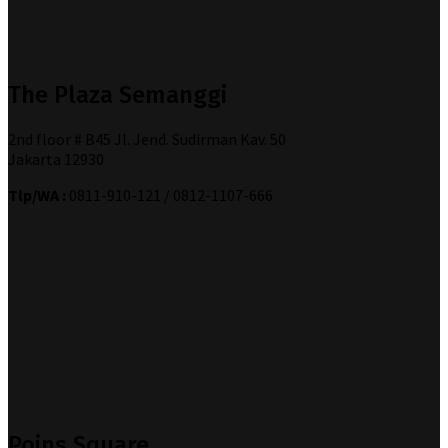
The Plaza Semanggi
2nd floor # B45 Jl. Jend. Sudirman Kav. 50
Jakarta 12930
Tlp/WA :
0811-910-121 / 0812-1107-666
Poins Square