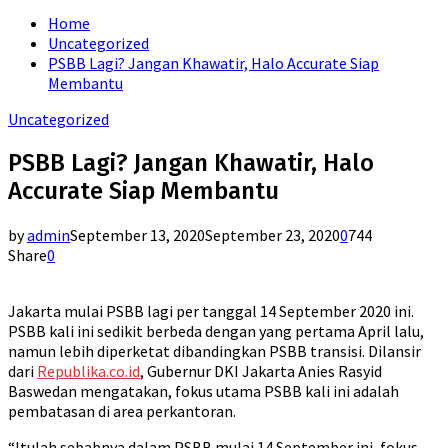
for:
Home
Uncategorized
PSBB Lagi? Jangan Khawatir, Halo Accurate Siap
Membantu
Uncategorized
PSBB Lagi? Jangan Khawatir, Halo
Accurate Siap Membantu
by
admin
September 13, 2020
September 23, 2020
0
744
Share
0
Jakarta mulai PSBB lagi per tanggal 14 September 2020 ini.
PSBB kali ini sedikit berbeda dengan yang pertama April lalu,
namun lebih diperketat dibandingkan PSBB transisi. Dilansir
dari
Republika.co.id
, Gubernur DKI Jakarta Anies Rasyid
Baswedan mengatakan, fokus utama PSBB kali ini adalah
pembatasan di area perkantoran.
“Itulah sebabnya dalam PSBB mulai 14 September ini, fokus