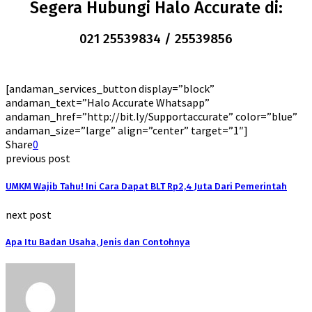
Segera Hubungi Halo Accurate di:
021 25539834 / 25539856
[andaman_services_button display=”block”
andaman_text=”Halo Accurate Whatsapp”
andaman_href=”http://bit.ly/Supportaccurate” color=”blue”
andaman_size=”large” align=”center” target=”1″]
Share
0
previous post
UMKM Wajib Tahu! Ini Cara Dapat BLT Rp2,4 Juta Dari Pemerintah
next post
Apa Itu Badan Usaha, Jenis dan Contohnya