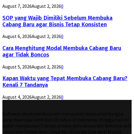
August 7, 2026
August 2, 2026
0
SOP yang Wajib Dimiliki Sebelum Membuka
Cabang Baru agar Bisnis Tetap Konsisten
August 6, 2026
August 2, 2026
0
Cara Menghitung Modal Membuka Cabang Baru
agar Tidak Boncos
August 5, 2026
August 2, 2026
0
Kapan Waktu yang Tepat Membuka Cabang Baru?
Kenali 7 Tandanya
August 4, 2026
August 2, 2026
0
Software akuntansi Accurate merupakan karya anak bangsa
yang dipercaya lebih dari 20 tahun di Indonesia. HIngga hari ini
sudah mempunyai 3 varian produk yaitu Accuarate Dekstop ver5
, Accurate Online versi Cloud dan Accurate Lite versi Mobile