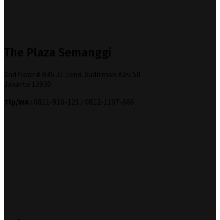
The Plaza Semanggi
2nd floor # B45 Jl. Jend. Sudirman Kav. 50
Jakarta 12930
Tlp/WA :
0811-910-121 / 0812-1107-666