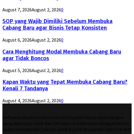
August 7, 2026
August 2, 2026
0
SOP yang Wajib Dimiliki Sebelum Membuka
Cabang Baru agar Bisnis Tetap Konsisten
August 6, 2026
August 2, 2026
0
Cara Menghitung Modal Membuka Cabang Baru
agar Tidak Boncos
August 5, 2026
August 2, 2026
0
Kapan Waktu yang Tepat Membuka Cabang Baru?
Kenali 7 Tandanya
August 4, 2026
August 2, 2026
0
Software akuntansi Accurate merupakan karya anak bangsa
yang dipercaya lebih dari 20 tahun di Indonesia. HIngga hari ini
sudah mempunyai 3 varian produk yaitu Accuarate Dekstop ver5