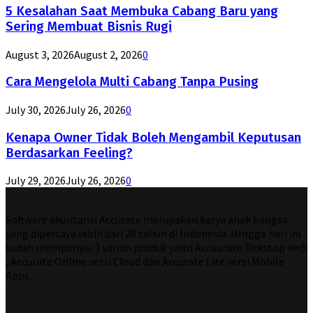
5 Kesalahan Saat Membuka Cabang Baru yang
Sering Membuat Bisnis Rugi
August 3, 2026
August 2, 2026
0
Cara Mengelola Multi Cabang Tanpa Pusing
July 30, 2026
July 26, 2026
0
Kenapa Owner Tidak Boleh Mengambil Keputusan
Berdasarkan Feeling?
July 29, 2026
July 26, 2026
0
Software akuntansi Accurate merupakan karya anak bangsa
yang dipercaya lebih dari 20 tahun di Indonesia. HIngga hari ini
sudah mempunyai 3 varian produk yaitu Accuarate Dekstop ver5
, Accurate Online versi Cloud dan Accurate Lite versi Mobile
Apps.