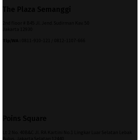
The Plaza Semanggi
2nd floor # B45 Jl. Jend. Sudirman Kav. 50
Jakarta 12930
Tlp/WA :
0811-910-121 / 0812-1107-666
Poins Square
Lt 2 No. 40B&C Jl. RA Kartini No.1 Lingkar Luar Selatan Lebak
Bulus, Jakarta Selatan 12440