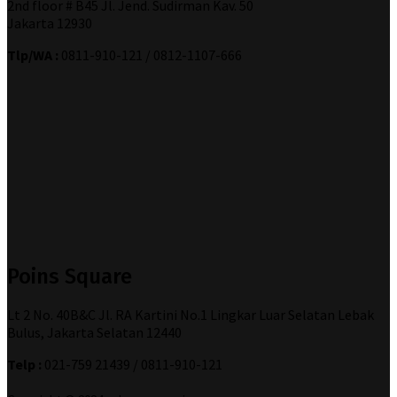
2nd floor # B45 Jl. Jend. Sudirman Kav. 50
Jakarta 12930
Tlp/WA :
0811-910-121 / 0812-1107-666
Poins Square
Lt 2 No. 40B&C Jl. RA Kartini No.1 Lingkar Luar Selatan Lebak
Bulus, Jakarta Selatan 12440
Telp :
021-759 21439 / 0811-910-121