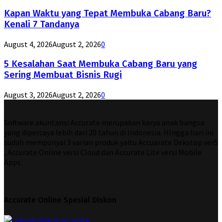
Kapan Waktu yang Tepat Membuka Cabang Baru?
Kenali 7 Tandanya
August 4, 2026
August 2, 2026
0
5 Kesalahan Saat Membuka Cabang Baru yang
Sering Membuat Bisnis Rugi
August 3, 2026
August 2, 2026
0
Software akuntansi Accurate merupakan karya anak bangsa
yang dipercaya lebih dari 20 tahun di Indonesia. HIngga hari ini
sudah mempunyai 3 varian produk yaitu Accuarate Dekstop ver5
, Accurate Online versi Cloud dan Accurate Lite versi Mobile
Apps.
Accurate Online Spesial Diskon