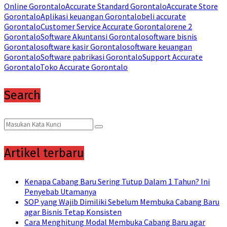
Online Gorontalo
Accurate Standard Gorontalo
Accurate Store
Gorontalo
Aplikasi keuangan Gorontalo
beli accurate
Gorontalo
Customer Service Accurate Gorontalo
rene 2
Gorontalo
Software Akuntansi Gorontalo
software bisnis
Gorontalo
software kasir Gorontalo
software keuangan
Gorontalo
Software pabrikasi Gorontalo
Support Accurate
Gorontalo
Toko Accurate Gorontalo
Search
Search
Search
for:
Artikel terbaru
Kenapa Cabang Baru Sering Tutup Dalam 1 Tahun? Ini
Penyebab Utamanya
SOP yang Wajib Dimiliki Sebelum Membuka Cabang Baru
agar Bisnis Tetap Konsisten
Cara Menghitung Modal Membuka Cabang Baru agar