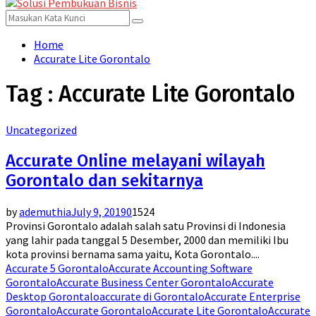
for:
Menu
Search
Search
for:
Home
Accurate Lite Gorontalo
Tag : Accurate Lite Gorontalo
Uncategorized
Accurate Online melayani wilayah
Gorontalo dan sekitarnya
by
ademuthia
July 9, 2019
0
1524
Provinsi Gorontalo adalah salah satu Provinsi di Indonesia
yang lahir pada tanggal 5 Desember, 2000 dan memiliki Ibu
kota provinsi bernama sama yaitu, Kota Gorontalo....
Accurate 5 Gorontalo
Accurate Accounting Software
Gorontalo
Accurate Business Center Gorontalo
Accurate
Desktop Gorontalo
accurate di Gorontalo
Accurate Enterprise
Gorontalo
Accurate Gorontalo
Accurate Lite Gorontalo
Accurate