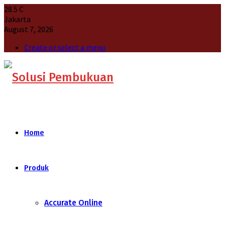
28.5
C
Jakarta
August 7, 2026
Create or select a menu
Home
Produk
Accurate Online