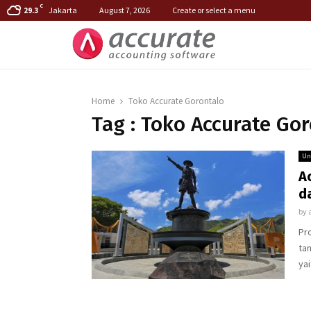
C
Jakarta
August 7, 2026
Create or select a menu
29.3
Home
Toko Accurate Gorontalo
Tag : Toko Accurate Go
Un
A
d
by
Pro
ta
yai