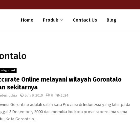
Home
Produk
Contact Us
Blog
rontalo
categorized
ccurate Online melayani wilayah Gorontalo
an sekitarnya
ademuthia
July 9, 2019
0
1524
vinsi Gorontalo adalah salah satu Provinsi di Indonesia yang lahir pada
nggal 5 Desember, 2000 dan memiliki Ibu kota provinsi bernama sama
tu, Kota Gorontalo....