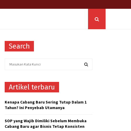
Search
S
e
a
S
r
Artikel terbaru
c
E
h
f
A
Kenapa Cabang Baru Sering Tutup Dalam 1
o
Tahun? Ini Penyebab Utamanya
r
R
:
SOP yang Wajib Dimiliki Sebelum Membuka
C
Cabang Baru agar Bisnis Tetap Konsisten