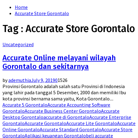
for:
Home
Accurate Store Gorontalo
Tag : Accurate Store Gorontalo
Uncategorized
Accurate Online melayani wilayah
Gorontalo dan sekitarnya
by
ademuthia
July 9, 2019
0
1526
Provinsi Gorontalo adalah salah satu Provinsi di Indonesia
yang lahir pada tanggal 5 Desember, 2000 dan memiliki Ibu
kota provinsi bernama sama yaitu, Kota Gorontalo....
Accurate 5 Gorontalo
Accurate Accounting Software
Gorontalo
Accurate Business Center Gorontalo
Accurate
Desktop Gorontalo
accurate di Gorontalo
Accurate Enterprise
Gorontalo
Accurate Gorontalo
Accurate Lite Gorontalo
Accurate
Online Gorontalo
Accurate Standard Gorontalo
Accurate Store
Gorontalo
Aplikasi keuangan Gorontalo
beli accurate