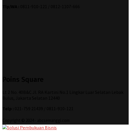
Tlp/WA :
0811-910-121 / 0812-1107-666
Poins Square
Lt 2 No. 40B&C Jl. RA Kartini No.1 Lingkar Luar Selatan Lebak
Bulus, Jakarta Selatan 12440
Telp :
021-759 21439 / 0811-910-121
Copyright © 2024 - abcsemanggi.com