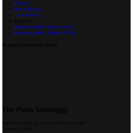
Promo
Demo Produk
Join Partner
Support
Download GRATIS Accurate 5
Download GRATIS Rene 2 POS
Accurate Business Center
The Plaza Semanggi
2nd floor # B45 Jl. Jend. Sudirman Kav. 50
Jakarta 12930