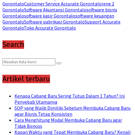
Gorontalo
Customer Service Accurate Gorontalo
rene 2
Gorontalo
Software Akuntansi Gorontalo
software bisnis
Gorontalo
software kasir Gorontalo
software keuangan
Gorontalo
Software pabrikasi Gorontalo
Support Accurate
Gorontalo
Toko Accurate Gorontalo
Search
Search
Search
for:
Artikel terbaru
Kenapa Cabang Baru Sering Tutup Dalam 1 Tahun? Ini
Penyebab Utamanya
SOP yang Wajib Dimiliki Sebelum Membuka Cabang Baru
agar Bisnis Tetap Konsisten
Cara Menghitung Modal Membuka Cabang Baru agar
Tidak Boncos
Kapan Waktu yang Tepat Membuka Cabang Baru? Kenali