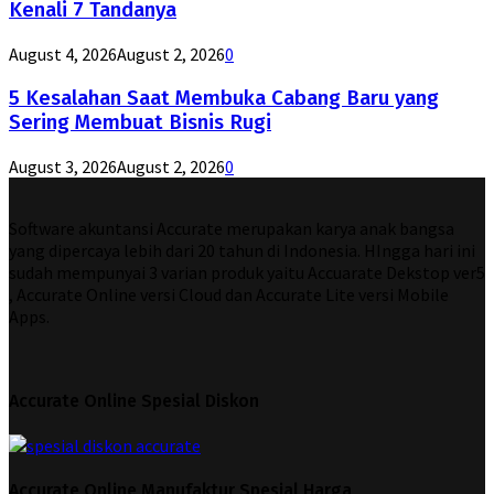
Kenali 7 Tandanya
August 4, 2026
August 2, 2026
0
5 Kesalahan Saat Membuka Cabang Baru yang
Sering Membuat Bisnis Rugi
August 3, 2026
August 2, 2026
0
Software akuntansi Accurate merupakan karya anak bangsa
yang dipercaya lebih dari 20 tahun di Indonesia. HIngga hari ini
sudah mempunyai 3 varian produk yaitu Accuarate Dekstop ver5
, Accurate Online versi Cloud dan Accurate Lite versi Mobile
Apps.
Accurate Online Spesial Diskon
Accurate Online Manufaktur Spesial Harga