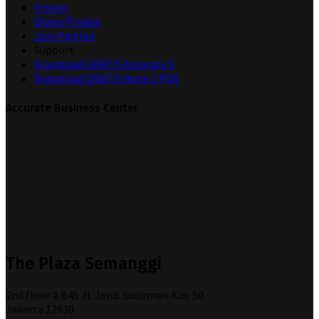
Promo
Demo Produk
Join Partner
Support
Download GRATIS Accurate 5
Download GRATIS Rene 2 POS
Accurate Business Center
The Plaza Semanggi
2nd floor # B45 Jl. Jend. Sudirman Kav. 50
Jakarta 12930