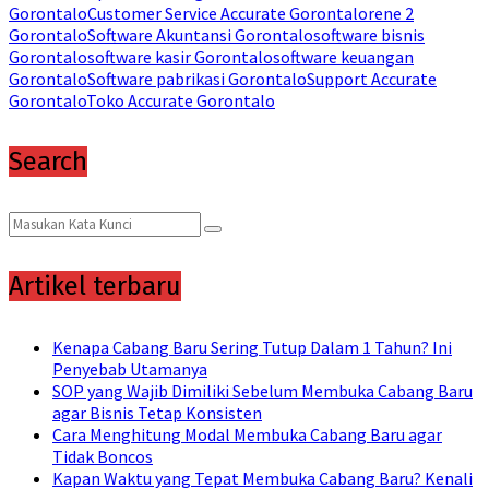
Gorontalo
Customer Service Accurate Gorontalo
rene 2
Gorontalo
Software Akuntansi Gorontalo
software bisnis
Gorontalo
software kasir Gorontalo
software keuangan
Gorontalo
Software pabrikasi Gorontalo
Support Accurate
Gorontalo
Toko Accurate Gorontalo
Search
Search
Search
for:
Artikel terbaru
Kenapa Cabang Baru Sering Tutup Dalam 1 Tahun? Ini
Penyebab Utamanya
SOP yang Wajib Dimiliki Sebelum Membuka Cabang Baru
agar Bisnis Tetap Konsisten
Cara Menghitung Modal Membuka Cabang Baru agar
Tidak Boncos
Kapan Waktu yang Tepat Membuka Cabang Baru? Kenali