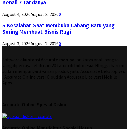
Kenali 7 Tandanya
August 4, 2026
August 2, 2026
0
5 Kesalahan Saat Membuka Cabang Baru yang
Sering Membuat Bisnis Rugi
August 3, 2026
August 2, 2026
0
Software akuntansi Accurate merupakan karya anak bangsa
yang dipercaya lebih dari 20 tahun di Indonesia. HIngga hari ini
sudah mempunyai 3 varian produk yaitu Accuarate Dekstop ver5
, Accurate Online versi Cloud dan Accurate Lite versi Mobile
Apps.
Accurate Online Spesial Diskon
Accurate Online Manufaktur Spesial Harga