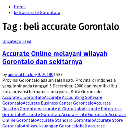
for:
Home
beli accurate Gorontalo
Tag : beli accurate Gorontalo
Uncategorized
Accurate Online melayani wilayah
Gorontalo dan sekitarnya
by
ademuthia
July 9, 2019
0
1527
Provinsi Gorontalo adalah salah satu Provinsi di Indonesia
yang lahir pada tanggal 5 Desember, 2000 dan memiliki Ibu
kota provinsi bernama sama yaitu, Kota Gorontalo....
Accurate 5 Gorontalo
Accurate Accounting Software
Gorontalo
Accurate Business Center Gorontalo
Accurate
Desktop Gorontalo
accurate di Gorontalo
Accurate Enterprise
Gorontalo
Accurate Gorontalo
Accurate Lite Gorontalo
Accurate
Online Gorontalo
Accurate Standard Gorontalo
Accurate Store
Gorontalo
Aplikasi keuangan Gorontalo
beli accurate