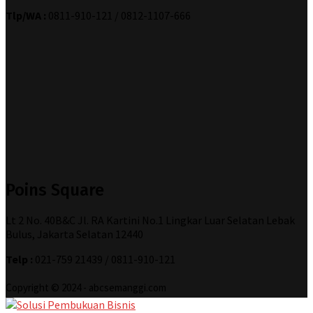
Tlp/WA :
0811-910-121 / 0812-1107-666
Poins Square
Lt 2 No. 40B&C Jl. RA Kartini No.1 Lingkar Luar Selatan Lebak
Bulus, Jakarta Selatan 12440
Telp :
021-759 21439 / 0811-910-121
Copyright © 2024 - abcsemanggi.com