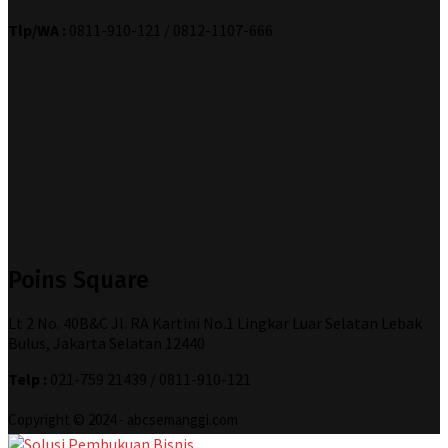
Tlp/WA :
0811-910-121 / 0812-1107-666
Poins Square
Lt 2 No. 40B&C Jl. RA Kartini No.1 Lingkar Luar Selatan Lebak
Bulus, Jakarta Selatan 12440
Telp :
021-759 21439 / 0811-910-121
Copyright © 2024 - abcsemanggi.com