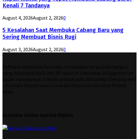
Kenali 7 Tandanya
August 4, 2026
August 2, 2026
0
5 Kesalahan Saat Membuka Cabang Baru yang
Sering Membuat Bisnis Rugi
August 3, 2026
August 2, 2026
0
Software akuntansi Accurate merupakan karya anak bangsa
yang dipercaya lebih dari 20 tahun di Indonesia. HIngga hari ini
sudah mempunyai 3 varian produk yaitu Accuarate Dekstop ver5
, Accurate Online versi Cloud dan Accurate Lite versi Mobile
Apps.
Accurate Online Spesial Diskon