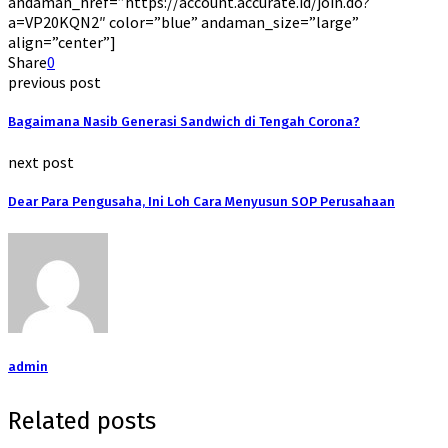
andaman_href=”https://account.accurate.id/join.do?
a=VP20KQN2″ color=”blue” andaman_size=”large”
align=”center”]
Share
0
previous post
Bagaimana Nasib Generasi Sandwich di Tengah Corona?
next post
Dear Para Pengusaha, Ini Loh Cara Menyusun SOP Perusahaan
admin
Related posts