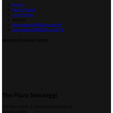
Promo
Demo Produk
Join Partner
Support
Download GRATIS Accurate 5
Download GRATIS Rene 2 POS
Accurate Business Center
The Plaza Semanggi
2nd floor # B45 Jl. Jend. Sudirman Kav. 50
Jakarta 12930