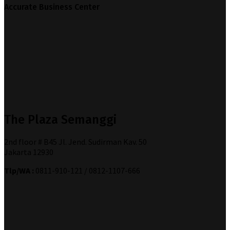
Accurate Business Center
The Plaza Semanggi
2nd floor # B45 Jl. Jend. Sudirman Kav. 50
Jakarta 12930
Tlp/WA :
0811-910-121 / 0812-1107-666