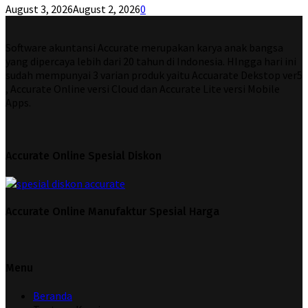
August 3, 2026
August 2, 2026
0
Software akuntansi Accurate merupakan karya anak bangsa
yang dipercaya lebih dari 20 tahun di Indonesia. HIngga hari ini
sudah mempunyai 3 varian produk yaitu Accuarate Dekstop ver5
, Accurate Online versi Cloud dan Accurate Lite versi Mobile
Apps.
Accurate Online Spesial Diskon
Accurate Online Manufaktur Spesial Harga
Menu
Beranda