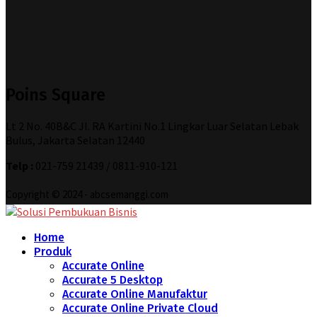
Poins Square
Lt 2 No. 40B&C Jl. RA Kartini No.1 Lingkar Luar Selatan Lebak
Bulus, Jakarta Selatan 12440
Telp :
021-759 21439 / 0811-910-121
Copyright © 2024 - abcsemanggi.com
Home
Produk
Accurate Online
Accurate 5 Desktop
Accurate Online Manufaktur
Accurate Online Private Cloud