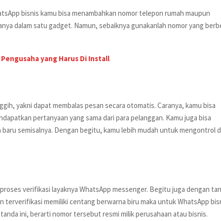
atsApp bisnis kamu bisa menambahkan nomor telepon rumah maupun
duanya dalam satu gadget. Namun, sebaiknya gunakanlah nomor yang ber
i Pengusaha yang Harus Di Install
nggih, yakni dapat membalas pesan secara otomatis. Caranya, kamu bisa
endapatkan pertanyaan yang sama dari para pelanggan. Kamu juga bisa
n baru semisalnya. Dengan begitu, kamu lebih mudah untuk mengontrol 
roses verifikasi layaknya WhatsApp messenger. Begitu juga dengan ta
 terverifikasi memiliki centang berwarna biru maka untuk WhatsApp bis
tanda ini, berarti nomor tersebut resmi milik perusahaan atau bisnis.