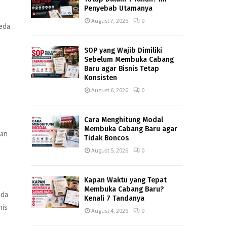
Penyebab Utamanya
August 7, 2026
0
beda
SOP yang Wajib Dimiliki
Sebelum Membuka Cabang
Baru agar Bisnis Tetap
Konsisten
August 6, 2026
0
Cara Menghitung Modal
Membuka Cabang Baru agar
dan
Tidak Boncos
August 5, 2026
0
Kapan Waktu yang Tepat
Membuka Cabang Baru?
nda
Kenali 7 Tandanya
nis
August 4, 2026
0