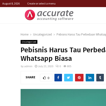
August 8, 2026
Create or select a menu
Home
Uncategorized
Pebisnis Harus Tau Perbedaan Whatsa
Uncategorized
Pebisnis Harus Tau Perbe
Whatsapp Biasa
by
admin
July 23, 2020
0
805
SHARE
0