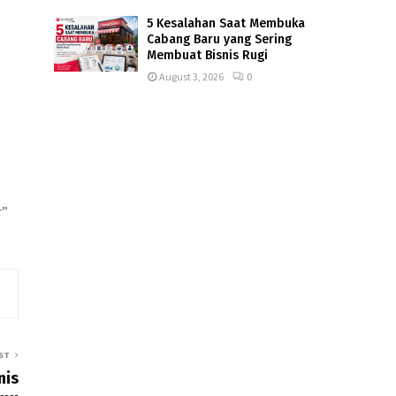
5 Kesalahan Saat Membuka
Cabang Baru yang Sering
Membuat Bisnis Rugi
August 3, 2026
0
r”
ST
nis