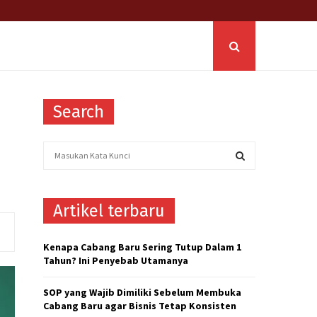
Search
S
e
a
S
r
Artikel terbaru
c
E
h
f
A
Kenapa Cabang Baru Sering Tutup Dalam 1
o
Tahun? Ini Penyebab Utamanya
r
R
:
SOP yang Wajib Dimiliki Sebelum Membuka
C
Cabang Baru agar Bisnis Tetap Konsisten