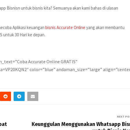
p Bisnisn untuk bisnis kita? Semuanya akan kami bahas di ulasan
mecoba Aplikasi keuangan
bisnis Accurate Online
yang akan membantu
 untuk 30 Hari ke depan.
n_text=”Coba Accurate Online GRATIS”
o?a=VP20KQN2″ color=”blue” andaman_size=”large” align=”cente
NEXT PO
pat
Keunggulan Menggunakan Whatsapp Bis