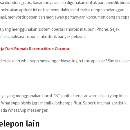
sa diunduh gratis. Sasarannya adalah digunakan untuk para pemilik binsi
enciptakan aplikasi ini untuk memudahkan interaksi dengan pelanggan.
sasi, menyortir pesan dan menjawab pertanyaan konsumen dengan cepa
ne yang menggunakan sistem operasi android maupun iPhone. Sejak
u, aplikasi ini pun mulai dilirik banyak pebisnis.
rja Dari Rumah Karena Virus Corona
dimiliki oleh whatsapp messenger biasa, ingin tahu apa saja? Simak ulasa
a yang menggunakan huruf “B” kapital berlatar warna hijau yang khas.
tsApp bisnis juga memiliki beberapa fitur. Seperti melihat statistik
a pada WhatsApp messenger.
lepon lain