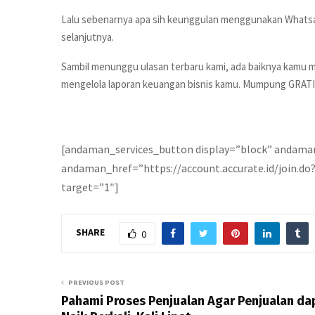
Lalu sebenarnya apa sih keunggulan menggunakan Whatsap
selanjutnya.
Sambil menunggu ulasan terbaru kami, ada baiknya kamu 
mengelola laporan keuangan bisnis kamu. Mumpung GRATIS
[andaman_services_button display=”block” andama
andaman_href=”https://account.accurate.id/join.d
target=”1″]
SHARE
0
PREVIOUS POST
Pahami Proses Penjualan Agar Penjualan da